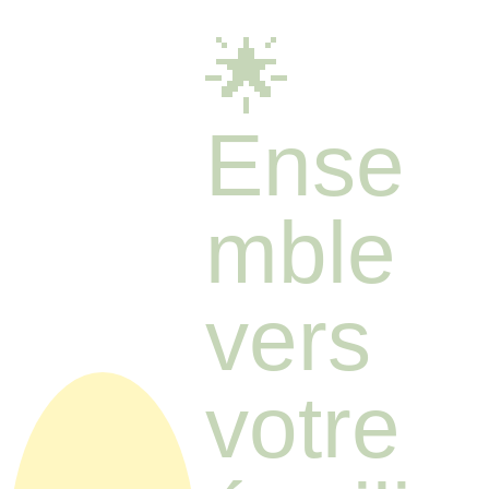
🌟 
Ense
mble 
vers 
votre 