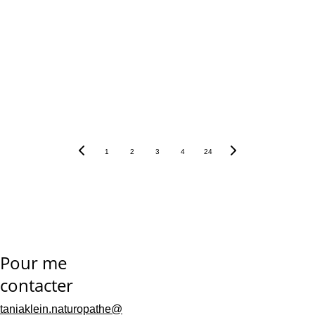
Hâte de reprendre 
rendez-vous
1
2
3
4
24
Pour me 
contacter
taniaklein.naturopathe@