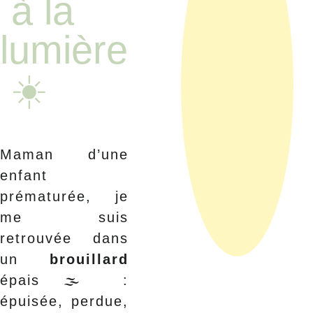
 à la 
lumière
 ☀️
Maman d’une
enfant
prématurée, je
me suis
retrouvée dans
un
brouillard
épais 🌫️ :
épuisée, perdue,