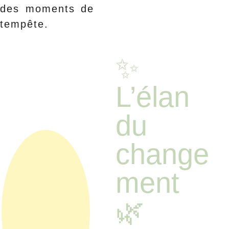
des moments de
tempête.
✨ 
L’élan 
du 
change
ment 
🌿