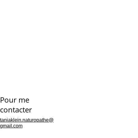
Appel découverte – 
20 min (gratuit)
 💬
Pour faire 
connaissance et 
cerner vos besoins.
1er rendez-vous – 
1h30 (60 €)
 🕒
Bilan complet : 
alimentation, stress, 
Pour me 
sommeil, habitudes. 
contacter
Plan personnalisé 
taniaklein.naturopathe@
envoyé ensuite.
gmail.com
Suivi – 45 min (45 €)