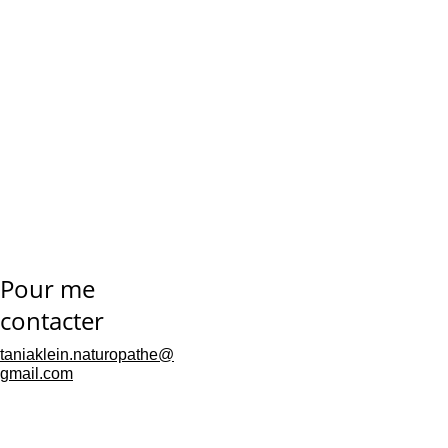
avancer étape par étape 
et rester motivée dans le 
temps. Chaque suivi est 
une nouvelle étape vers 
plus de bien-être et 
d’équilibre.
💖Mon parcours et ma 
légitimité
Pour me 
Après 2,5 ans d’études à 
contacter
l’
École de Santé Naturelle
, 
taniaklein.naturopathe@
j’ai obtenu mon diplôme de 
gmail.com
naturopathe. Une formation 
sérieuse, mêlant bases 
scientifiques, physiologie, 