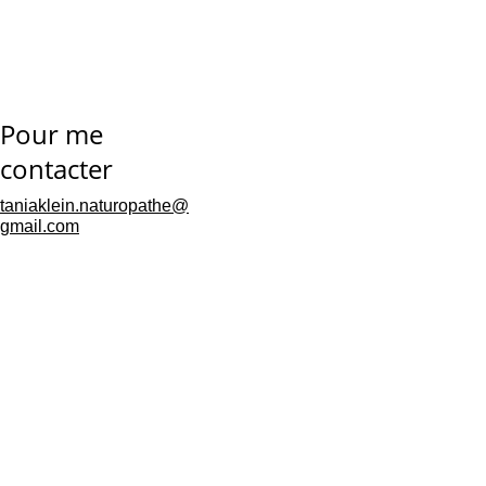
Pour me 
contacter
taniaklein.naturopathe@
gmail.com
Mentions 
légales
Politique de 
confidentialités