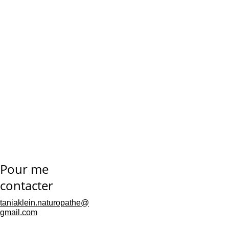
digestif
entre 
les repas
collation 
Pour me 
légère
contacter
taniaklein.naturopathe@
gmail.com