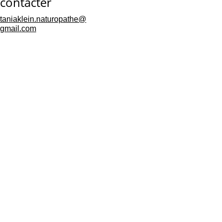
contacter
taniaklein.naturopathe@
gmail.com
Mentions 
légales
Politique de 
confidentialités
Conditions générales de 
vente