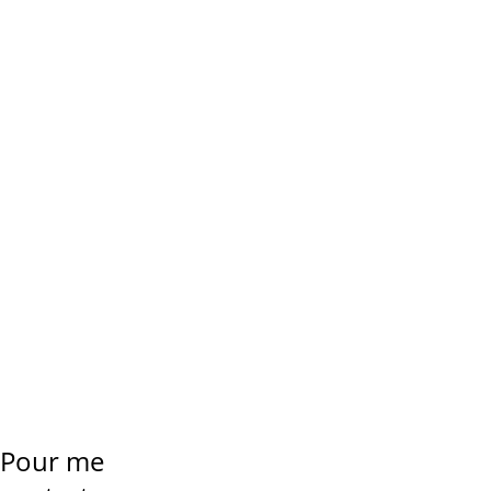
« Si je faisais ce choix 
depuis la personne que 
je suis en train de 
devenir, que ferais-je 
différemment ? »
Pour me 