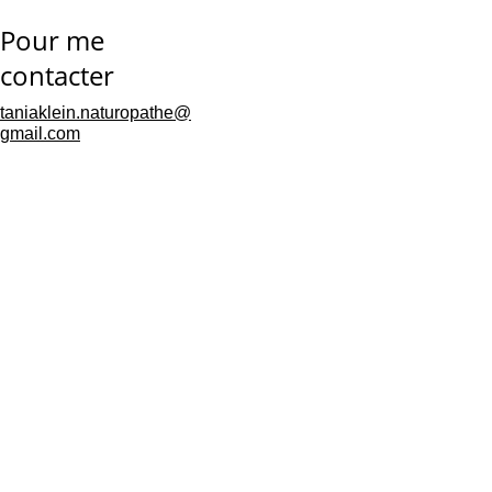
Pour me 
contacter
taniaklein.naturopathe@
associer le 
gmail.com
plaisir sensoriel à la 
détente intérieure
Mentions 
légales
Politique de 
confidentialités
Conditions générales de 
vente