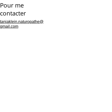
Pour me 
contacter
taniaklein.naturopathe@
gmail.com
Mentions 
légales
Politique de 
confidentialités
Conditions générales de 
vente