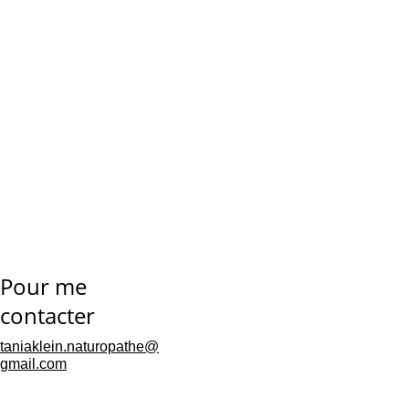
Éviter les infusions 
très concentrées
pendant la 
grossesse
ou l’
allaitement
 (par 
précaution).
Pour me 
Surveiller en cas 
contacter
d’
allergie
 connue aux 
plantes de la famille 
taniaklein.naturopathe@
gmail.com
Verbenaceae.
Les informations 