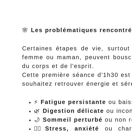
🌸
Les problématiques rencontr
Certaines étapes de vie, surtou
femme ou maman, peuvent bouscul
du corps et de l’esprit.
Cette première séance d’1h30 est 
souhaitez retrouver énergie et sér
⚡
Fatigue persistante
ou bais
🌿
Digestion délicate
ou incon
🌙
Sommeil perturbé
ou non r
🙎‍♀️Stress, anxiété
ou char