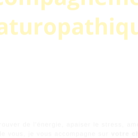
aturopathiq
urd’hui installée à 
Canisy, en Normandie
o ou par téléphone
, accessibles partout e
que : vos besoins méritent une écoute att
naturelles adaptées à votre quotidien.
ouver de l’énergie, apaiser le stress, amé
de vous, je vous accompagne sur 
votre c