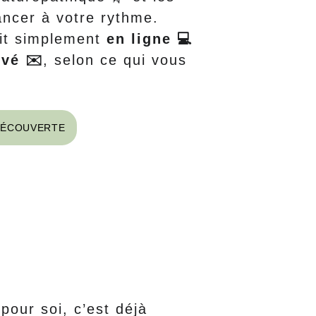
ancer à votre rythme.
it simplement 
en ligne 💻 
ivé ✉️
, selon ce qui vous 
DÉCOUVERTE
nsultation, votre point de 
libre 
our soi, c’est déjà 