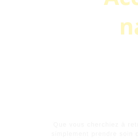
n
Originaire d’Alsace et aujo
en visi
Chaque personne est uni
Que vous cherchiez à retr
simplement prendre soin 