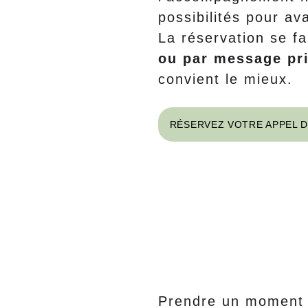
possibilités pour av
La réservation se fa
ou par message pr
convient le mieux.
RÉSERVEZ VOTRE APPEL 
🌿 La première co
départ vers l’équi
Prendre un moment p