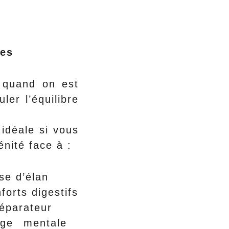
ées
t quand on est
er l’équilibre
idéale si vous
énité face à :
se d’élan
forts digestifs
éparateur
ge mentale