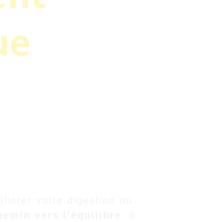
ue
, je propose des séances 
n France.
entive et des solutions 
liorer votre digestion ou 
hemin vers l’équilibre
, à 