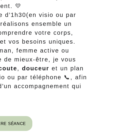
ent. 💛
e d’1h30(en visio ou par 
 réalisons ensemble un 
omprendre votre corps, 
 et vos besoins uniques.
an, femme active ou 
 de mieux-être, je vous 
coute
, 
douceur
 et un plan 
io ou par téléphone 📞, afin 
 d’un accompagnement qui 
ÈRE SÉANCE