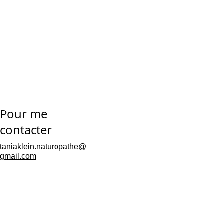
pas
 : chaque soirée 
apaisée sans alcool 
est une victoire pour 
le corps et l’esprit.
Pour me 
contacter
taniaklein.naturopathe@
gmail.com
consommation régulière 
élevée ou un sentiment 