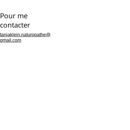
des vêtements légers 
à manches longues, 
Pour me 
des chapeaux et des 
contacter
lunettes de soleil pour 
réduire l'exposition 
taniaklein.naturopathe@
gmail.com
aux UV.
Mentions 
légales
Politique de 
confidentialités
Conditions générales de 
vente