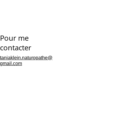
Pour me 
contacter
taniaklein.naturopathe@
gmail.com
le 
mouvement entretient la 
vie
Mentions 
légales
Politique de 
confidentialités