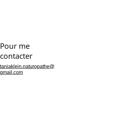
avant le coucher
Pour me 
contacter
taniaklein.naturopathe@
gmail.com
Mentions 
légales