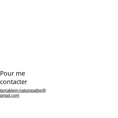
un moteur,
un signal de 
changement,
une invitation à 
évoluer,
une opportunité de 
mieux se connaître.
Pour me 
contacter
taniaklein.naturopathe@
gmail.com