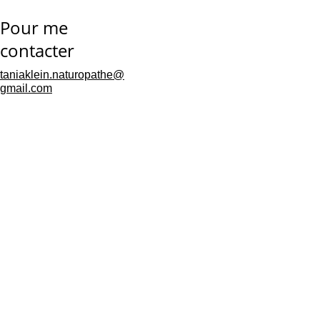
Pour me 
contacter
retour à la 
taniaklein.naturopathe@
gmail.com
simplicité
Mentions 
légales
Politique de 
confidentialités
Conditions générales de 
vente