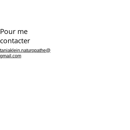
Pour me 
contacter
taniaklein.naturopathe@
gmail.com
Mentions 
légales
Politique de 
confidentialités